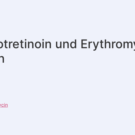
tretinoin und Erythrom
n
ycin