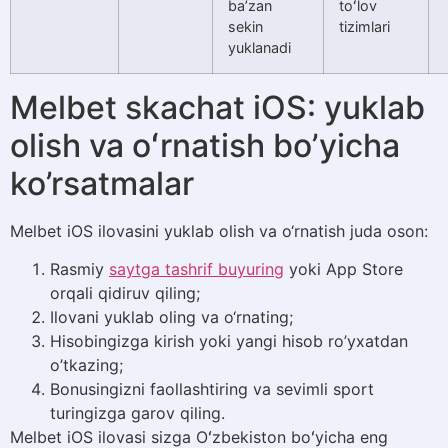
baʼzan
toʻlov
sekin
tizimlari
yuklanadi
Melbet skachat iOS: yuklab
olish va oʻrnatish bo’yicha
ko’rsatmalar
Melbet iOS ilovasini yuklab olish va o‘rnatish juda oson:
Rasmiy
saytga tashrif buyuring
yoki App Store
orqali qidiruv qiling;
Ilovani yuklab oling va o‘rnating;
Hisobingizga kirish yoki yangi hisob ro’yxatdan
o’tkazing;
Bonusingizni faollashtiring va sevimli sport
turingizga garov qiling.
Melbet iOS ilovasi sizga Oʻzbekiston boʻyicha eng