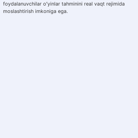
foydalanuvchilar oʻyinlar tahminini real vaqt rejimida
moslashtirish imkoniga ega.