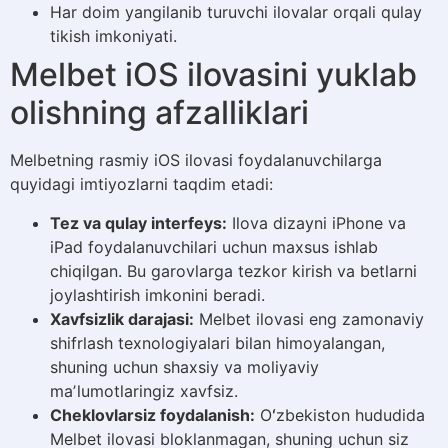
Har doim yangilanib turuvchi ilovalar orqali qulay
tikish imkoniyati.
Melbet iOS ilovasini yuklab
olishning afzalliklari
Melbetning rasmiy iOS ilovasi foydalanuvchilarga
quyidagi imtiyozlarni taqdim etadi:
Tez va qulay interfeys:
Ilova dizayni iPhone va
iPad foydalanuvchilari uchun maxsus ishlab
chiqilgan. Bu garovlarga tezkor kirish va betlarni
joylashtirish imkonini beradi.
Xavfsizlik darajasi:
Melbet ilovasi eng zamonaviy
shifrlash texnologiyalari bilan himoyalangan,
shuning uchun shaxsiy va moliyaviy
maʼlumotlaringiz xavfsiz.
Cheklovlarsiz foydalanish:
Oʻzbekiston hududida
Melbet ilovasi bloklanmagan, shuning uchun siz