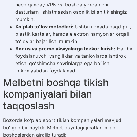
hech qanday VPN va boshqa yordamchi
dasturlarni ishlatmasdan osonlik bilan tikishingiz
mumkin.
Koʻplab toʻlov metodlari:
Ushbu ilovada naqd pul,
plastik kartalar, hamda elektron hamyonlar orqali
toʻlovlar bajarilishi mumkin.
Bonus va promo aksiyalarga tezkor kirish:
Har bir
foydalanuvchi yangiliklar va tanlovlarda ishtirok
etish, qoʻshimcha sovrinlarga ega boʻlish
imkoniyatidan foydalanadi.
Melbetni boshqa tikish
kompaniyalari bilan
taqqoslash
Bozorda koʻplab sport tikish kompaniyalari mavjud
boʻlgan bir paytda Melbet quyidagi jihatlari bilan
boshqalardan ajralib turadi: