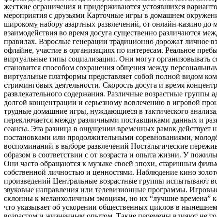
жесткие ограничения и придерживаются устоявшихся варианто
мероприятия с друзьями Карточные игры в домашнем окружени
широкому набору азартных развлечений, от онлайн-казино до
взаимодействия во время досуга существенно различаются м
правилах. Взрослые генерации традиционно дорожат личное вз
офлайне, участие в организациях по интересам. Реальное пре
виртуальные типы социализации. Они могут организовывать со
становится способом сохранения общения между персональным
виртуальные платформы представляет собой полной видом комм
стриминговых деятельности. Скорость досуга и время концент
развлекательного содержания. Различные возрастные группы 
долгой концентрации и серьезному вовлечению в игровой проц
трудные домашние игры, нуждающиеся в тактического анализа
переключается между различными поставщиками данных и разв
сеансы. Эта разница в ощущении временных рамок действует 
постановками или продолжительными соревнованиями, молодёж
воспоминаний в выборе развлечений Ностальгические пережив
образом в соответствии с от возраста и опыта жизни. У пожи
Они часто обращаются к музыке своей эпохи, старинным фильма
собственной личностью и ценностями. Наблюдение кино золо
произведений Центральные возрастные группы испытывают вос
звуковые направления или телевизионные программы. Игровые
склонны к меланхоличным эмоциям, но их “лучшие времена” ка
что указывает об ускорении общественных циклов в нынешнем 
возрастом и жизненным опытом. Такие перемены влияют не тол