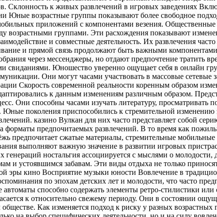
в. Склонность к живых развлечений в игровых заведениях Вкл
и Юные возрастные группы показывают более свободное подход
 мобильных приложений с компонентами везения. Общественные 
ежду возрастными группами. Эти расхождения показывают изме
аимодействие и совместные деятельность. Их развлечения часто
бывание и прямой связь продолжают быть важными компонентами
брания через мессенджеры, но отдают предпочтение тратить вре
и свиданиями. Юношество уверенно ощущает себя в онлайн груп
уникации. Они могут часами участвовать в массовые сетевые за
рации Скорость современной реальности коренным образом изме
адаптировались к данным изменениям различным образом. Предс
есс. Они способны часами изучать литературу, просматривать 
. Юные поколения приспособились к стремительной изменению э
лечений. казино Вулкан для них часто представляет собой сер
на форматы предпочитаемых развлечений. В то время как пожил
ь предпочитает сжатые материалы, стремительные мобильные р
ания выполняют важную значение в развитии игровых пристрас
лых генераций ностальгия ассоциируется с мыслями о молодости
м и устоявшимся забавам. Эти виды отдыха не только приносят 
той эры кино Восприятие музыки юности Вовлечение в традици
поминания по эпохам детских лет и молодости, что часто пред
 автоматы способно содержать элементы ретро-стилистики или
сается к относительно свежему периоду. Они в состоянии ощущ
обществе. Как изменяется подход к риску у разных возрастных
ько на выбор специфических деятельности, но и на силу вовле