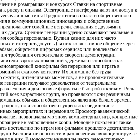
ючение в розыгрышах и конкурсах Ставки на спортивные
 к риску и опытам. Электронные платформы дают им доступ к
versus личные типы Предпочтения в области общественного
нения в коммуникационных инновациях и общественных
 предполагают семейные встречи, свидания с друзьями в
 их досуга. Средние генерации удачно совмещают реальные и
мя сообща персонально. Вулкан казино для них часто
пах и интернет-досуге. Для них коллективное общение через
бавы, общаться в цифровых сервисах или вовлекаться в
нил требования относительно скорости демонстрации
тавители взрослых поколений удерживают способность к
полнометражный кинофильм без перерывов или играть в
моций и сжатому контенту. Их внимание без труда
ию сжатых, интенсивных моментов, а не продолжительные
ые генерации получают удовольствие от театральными
азвлечения и диалоговые форматы с быстрой откликом. Роль
тий всех возрастных групп, но проявляются они различным
, домашних обычаях и общественных явлениях былых времен.
радость, но и способствуют укреплять соединение с
онных мероприятиях и церемониях Просмотр академической
полагает первоначальную эпоху компьютерных игр, конкретные
 обращение к заброшенным хобби. Молодые поколения также
ать ностальгию по играм или фильмам прошлого десятилетия,
 групп Восприятие опасности в развлечениях эволюционирует с
чения в них. В молодости индивиды часто демонстрируют