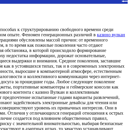
способах к структурированию свободного времени среди
чном опыте. Феномен генерационных различий в
казино вулкан
нерациями обусловлены массой причин: от временного
, в то время как пожилые поколения часто отдают
я обстановка, в которой происходило формирование
оху недостатка информации, дорожат основательные,
щиеся выдержки и внимания. Средние поколения, заставшие
 как в устоявшихся типах, так и в современных электронных
ичности, выросшие в компьютерной атмосфере, естественным
иалоговости и коллективного коммуникации через интернет-
 досуга за прошедшие годы. Любое следующее поколение
джеты, портативные компьютеры и геймерские консоли как
ового контента с казино Вулкан и коллективным
 предпочтение испытанные годами варианты развлечений,
инают задействовать электронные девайсы для чтения или
 совершенствуют уровень их привычных интересов. Они в
ами. Отличия у отличающихся генераций отношения к острых
личие создается под влиянием общественных правил,
 риску с значительной внимательностью, выбирая безопасные
участвуют в азартных играх, то зачастую устанавливают