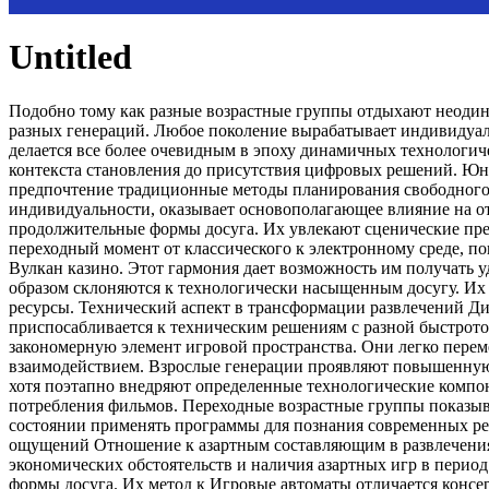
Untitled
Подобно тому как разные возрастные группы отдыхают неодин
разных генераций. Любое поколение вырабатывает индивидуал
делается все более очевидным в эпоху динамичных технологич
контекста становления до присутствия цифровых решений. Юн
предпочтение традиционные методы планирования свободного 
индивидуальности, оказывает основополагающее влияние на от
продолжительные формы досуга. Их увлекают сценические пред
переходный момент от классического к электронному среде, п
Вулкан казино. Этот гармония дает возможность им получать
образом склоняются к технологически насыщенным досугу. Их 
ресурсы. Технический аспект в трансформации развлечений Д
приспосабливается к техническим решениям с разной быстрот
закономерную элемент игровой пространства. Они легко пере
взаимодействием. Взрослые генерации проявляют повышенную
хотя поэтапно внедряют определенные технологические компо
потребления фильмов. Переходные возрастные группы показыв
состоянии применять программы для познания современных ре
ощущений Отношение к азартным составляющим в развлечениях
экономических обстоятельств и наличия азартных игр в период
формы досуга. Их метод к Игровые автоматы отличается консер