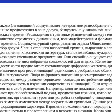
аково Сегодняшний социум являет невероятное разнообразие в 
ьные предпочтения в зоне досуга, базируясь на уникальном ли
еских перемен. Расхождения в трактовке развлечений между ге
ошество стремится к динамичным, взаимодействующим форматам
времени. Социокультурный среда развития отдыха Общественна
бор досуга. Члены старшего возрастной группы, выросшие в эп
ставления, классическая литература, столовые забавы, нуждаю
оказывают смешанные предпочтения. Они спокойно ощущают себя
 удовольствие многообразием возможностей для отдыха. Юные л
досуг часто предполагает составляющие цифрового контента, д
инамичное прогресс инноваций радикально преобразовало облик
ой и энтузиазмом. Люди цифрового поколения рассматривают га
мещаются между разными сервисами, совмещая потребление цифр
 осторожность в изучении современных инноваций. Они отдают
ненты в свой развлечения. Например, многие пожилые люди нач
ают приспособительный подход, предпочитая техники, которые
цептов, организации туров или устройства собраний с товарищ
 заметно изменяется между возрастными группами. Данное раз
 формирования характера. Взрослые поколения часто подходят к
вативностью и представлением о вероятных исходов. Когда они 