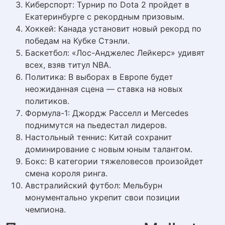
Киберспорт: Турнир по Dota 2 пройдет в
Екатеринбурге с рекордным призовым.
Хоккей: Канада установит новый рекорд по
победам на Кубке Стэнли.
Баскетбол: «Лос-Анджелес Лейкерс» удивят
всех, взяв титул NBA.
Политика: В выборах в Европе будет
неожиданная сцена — ставка на новых
политиков.
Формула-1: Джордж Расселл и Mercedes
поднимутся на пьедестал лидеров.
Настольный теннис: Китай сохранит
доминирование с новым юным талантом.
Бокс: В категории тяжеловесов произойдет
смена короля ринга.
Австралийский футбол: Мельбурн
монументально укрепит свои позиции
чемпиона.