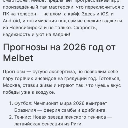
произведённый так мастерски, что переключиться с
ПК на телефон — не влом, а кайф. Здесь и iOS, и
Android, и оптимизация под самые свежие гаджеты
из Новосибирска и не только. Скорость,
надежность и уют на ладони!
Прогнозы на 2026 год от
Melbet
Прогнозы — сугубо экспертиза, но позволим себе
пару горячих инсайдов на грядущий год. Готовься,
Москва, ставки живы и играют так, что чуешь вкус
победы уже в воздухе.
Футбол: Чемпионат мира 2026 выиграет
Бразилия — феерия самбы и дриблинга.
Теннис: Новая звезда женского тенниса —
латвийская сенсация из Риги.