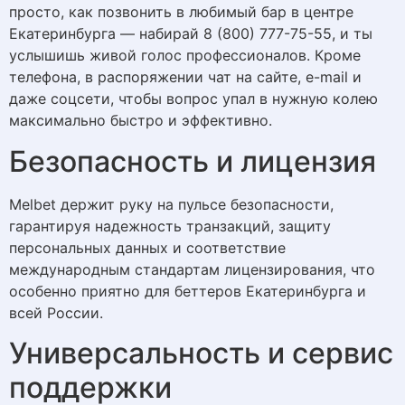
просто, как позвонить в любимый бар в центре
Екатеринбурга — набирай 8 (800) 777-75-55, и ты
услышишь живой голос профессионалов. Кроме
телефона, в распоряжении чат на сайте, e-mail и
даже соцсети, чтобы вопрос упал в нужную колею
максимально быстро и эффективно.
Безопасность и лицензия
Melbet держит руку на пульсе безопасности,
гарантируя надежность транзакций, защиту
персональных данных и соответствие
международным стандартам лицензирования, что
особенно приятно для беттеров Екатеринбурга и
всей России.
Универсальность и сервис
поддержки