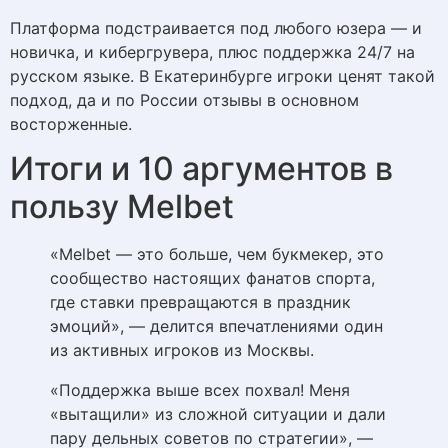
Платформа подстраивается под любого юзера — и
новичка, и кибергрувера, плюс поддержка 24/7 на
русском языке. В Екатеринбурге игроки ценят такой
подход, да и по России отзывы в основном
восторженные.
Итоги и 10 аргументов в
пользу Melbet
«Melbet — это больше, чем букмекер, это
сообщество настоящих фанатов спорта,
где ставки превращаются в праздник
эмоций», — делится впечатлениями один
из активных игроков из Москвы.
«Поддержка выше всех похвал! Меня
«вытащили» из сложной ситуации и дали
пару дельных советов по стратегии», —