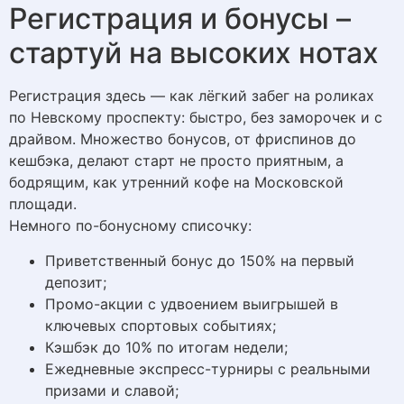
Регистрация и бонусы –
стартуй на высоких нотах
Регистрация здесь — как лёгкий забег на роликах
по Невскому проспекту: быстро, без заморочек и с
драйвом. Множество бонусов, от фриспинов до
кешбэка, делают старт не просто приятным, а
бодрящим, как утренний кофе на Московской
площади.
Немного по-бонусному списочку:
Приветственный бонус до 150% на первый
депозит;
Промо-акции с удвоением выигрышей в
ключевых спортовых событиях;
Кэшбэк до 10% по итогам недели;
Ежедневные экспресс-турниры с реальными
призами и славой;