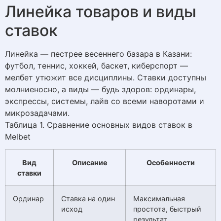
Линейка товаров и виды
ставок
Линейка — пестрее весеннего базара в Казани:
футбол, теннис, хоккей, баскет, киберспорт —
мелбет утюжит все дисциплины. Ставки доступны
молниеносно, а виды — будь здоров: ординары,
экспрессы, системы, лайв со всеми наворотами и
микрозадачами.
Таблица 1. Сравнение основных видов ставок в
Melbet
Вид
Описание
Особенности
ставки
Ординар
Ставка на один
Максимальная
исход
простота, быстрый
результат