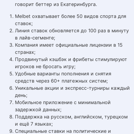
говорит беттер из Екатеринбурга.
Melbet охватывает более 50 видов спорта для
ставок;
Линия ставок обновляется до 100 раз в минуту
в лайв-сегменте;
Компания имеет официальные лицензии в 15
странах;
Продвинутый кэшбэк и фрибеты стимулируют
игроков не бросать игру;
Удобные варианты пополнения и снятия
средств через 60+ платежных систем;
Уникальные акции и экспресс-турниры каждый
день;
Мобильное приложение с минимальной
задержкой данных;
Поддержка на русском, английском, турецком
и ещё 7 языках;
Специальные ставки на политические и