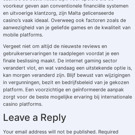
voorkeur geven aan conventionele financiële systemen
en uitvoerige klantzorg, zijn Malta gelicenseerde
casino’s vaak ideaal. Overweeg ook factoren zoals de
aanwezigheid van je geliefde games en de kwaliteit van
mobile platforms.
Vergeet niet om altijd de nieuwste reviews en
gebruikerservaringen te raadplegen voordat je een
finale beslissing maakt. De internet gaming sector
verandert vlot, en wat vandaag een uitstekende optie is,
kan morgen veranderd zijn. Blijf bewust van wijzigingen
in vergunningen, bezit en bedrijfsbeleid van je gekozen
platform. Een voorzichtige en geïnformeerde aanpak
zorgt voor de beste mogelijke ervaring bij internationale
casino platforms.
Leave a Reply
Your email address will not be published.
Required