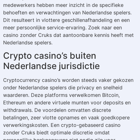
medewerkers hebben meer inzicht in de specifieke
behoeften en verwachtingen van Nederlandse spelers.
Dit resulteert in vlottere geschillenafhandeling en een
meer persoonlijke service-ervaring. Zoek naar een
casino zonder Cruks dat aantoonbare kennis heeft met
Nederlandse spelers.
Crypto casino’s buiten
Nederlandse jurisdictie
Cryptocurrency casino’s worden steeds vaker gekozen
onder Nederlandse spelers die privacy en snelheid
waarderen. Deze platforms verwelkomen Bitcoin,
Ethereum en andere virtuele munten voor deposits en
withdrawals. De voordelen omvatten discrete
betalingen, zeer vlotte opnames en vaak goedkopere
verwerkingskosten. Een crypto-gebaseerd casino
zonder Cruks biedt optimale discretie omdat