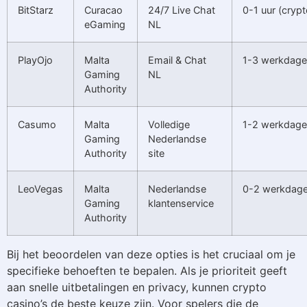
BitStarz
Curacao
24/7 Live Chat
0-1 uur (crypt
eGaming
NL
PlayOjo
Malta
Email & Chat
1-3 werkdag
Gaming
NL
Authority
Casumo
Malta
Volledige
1-2 werkdag
Gaming
Nederlandse
Authority
site
LeoVegas
Malta
Nederlandse
0-2 werkdag
Gaming
klantenservice
Authority
Bij het beoordelen van deze opties is het cruciaal om je
specifieke behoeften te bepalen. Als je prioriteit geeft
aan snelle uitbetalingen en privacy, kunnen crypto
casino’s de beste keuze zijn. Voor spelers die de