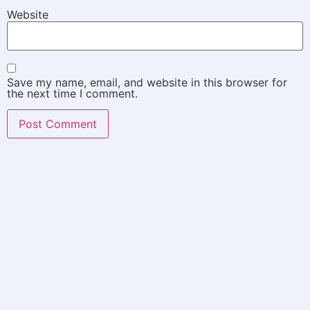
Website
Save my name, email, and website in this browser for
the next time I comment.