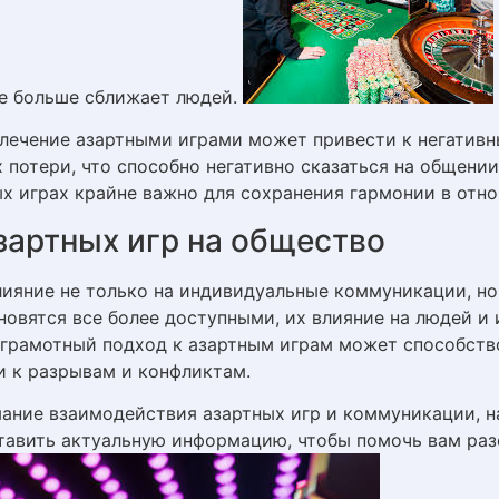
ще больше сближает людей.
влечение азартными играми может привести к негатив
 потери, что способно негативно сказаться на общени
х играх крайне важно для сохранения гармонии в отн
зартных игр на общество
ияние не только на индивидуальные коммуникации, но
новятся все более доступными, их влияние на людей и
 грамотный подход к азартным играм может способств
и к разрывам и конфликтам.
мание взаимодействия азартных игр и коммуникации, 
ставить актуальную информацию, чтобы помочь вам ра