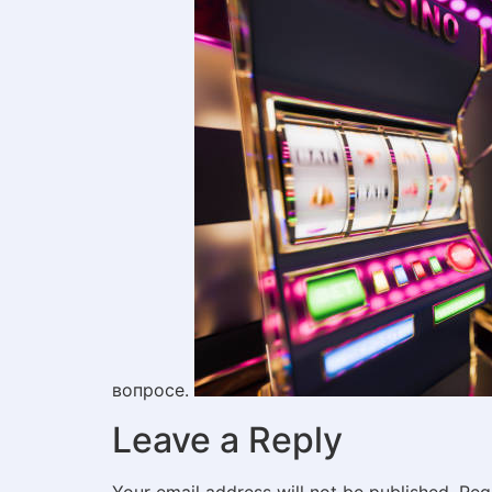
вопросе.
Leave a Reply
Your email address will not be published.
Req