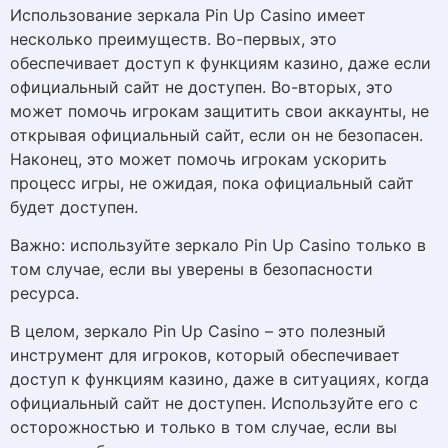
Использование зеркала Pin Up Casino имеет
несколько преимуществ. Во-первых, это
обеспечивает доступ к функциям казино, даже если
официальный сайт не доступен. Во-вторых, это
может помочь игрокам защитить свои аккаунты, не
открывая официальный сайт, если он не безопасен.
Наконец, это может помочь игрокам ускорить
процесс игры, не ожидая, пока официальный сайт
будет доступен.
Важно: используйте зеркало Pin Up Casino только в
том случае, если вы уверены в безопасности
ресурса.
В целом, зеркало Pin Up Casino – это полезный
инструмент для игроков, который обеспечивает
доступ к функциям казино, даже в ситуациях, когда
официальный сайт не доступен. Используйте его с
осторожностью и только в том случае, если вы