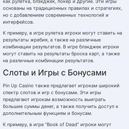
как рулетка, блэкджек, покер и другие. Эти игры
основаны на традиционных правилах и стратегиях,
но с добавлением современных технологий и
интерфейсов.
К примеру, в игре рулетка игроки могут ставить на
результаты жребия, а также на различные
комбинации результатов. В игре блэкджек игроки
могут ставить на результаты броска карт, а также
на различные комбинации результатов.
Слоты и Игры с Бонусами
Pin Up Casino также предлагает игрокам широкий
спектр слотов и игр с бонусами. Эти игры
предлагают игрокам возможность выиграть
большие суммы денег, а также получить доступ к
дополнительным функциям и бонусам.
К примеру, в игре “Book of Dead” игроки могут