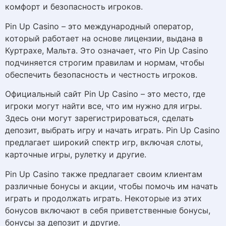
комфорт и безопасность игроков.
Pin Up Casino – это международный оператор,
который работает на основе лицензии, выдана в
Куртрахе, Мальта. Это означает, что Pin Up Casino
подчиняется строгим правилам и нормам, чтобы
обеспечить безопасность и честность игроков.
Официальный сайт Pin Up Casino – это место, где
игроки могут найти все, что им нужно для игры.
Здесь они могут зарегистрироваться, сделать
депозит, выбрать игру и начать играть. Pin Up Casino
предлагает широкий спектр игр, включая слоты,
карточные игры, рулетку и другие.
Pin Up Casino также предлагает своим клиентам
различные бонусы и акции, чтобы помочь им начать
играть и продолжать играть. Некоторые из этих
бонусов включают в себя приветственные бонусы,
бонусы за депозит и другие.