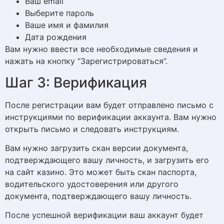
Ваш email
Выберите пароль
Ваше имя и фамилия
Дата рождения
Вам нужно ввести все необходимые сведения и
нажать на кнопку “Зарегистрироваться”.
Шаг 3: Верификация
После регистрации вам будет отправлено письмо с
инструкциями по верификации аккаунта. Вам нужно
открыть письмо и следовать инструкциям.
Вам нужно загрузить скан версии документа,
подтверждающего вашу личность, и загрузить его
на сайт казино. Это может быть скан паспорта,
водительского удостоверения или другого
документа, подтверждающего вашу личность.
После успешной верификации ваш аккаунт будет