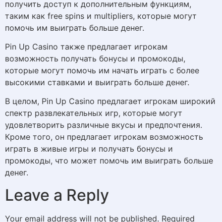
получить доступ к дополнительным функциям,
таким как free spins и multipliers, которые могут
помочь им выиграть больше денег.
Pin Up Casino также предлагает игрокам
возможность получать бонусы и промокоды,
которые могут помочь им начать играть с более
высокими ставками и выиграть больше денег.
В целом, Pin Up Casino предлагает игрокам широкий
спектр развлекательных игр, которые могут
удовлетворить различные вкусы и предпочтения.
Кроме того, он предлагает игрокам возможность
играть в живые игры и получать бонусы и
промокоды, что может помочь им выиграть больше
денег.
Leave a Reply
Your email address will not be published.
Required