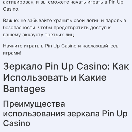
активирован, и вы сможете начать играть в Pin Up
Casino.
Важно: не забывайте хранить свои логин и пароль в
безопасности, чтобы предотвратить доступ к
вашему аккаунту третьих лиц.
Начните играть в Pin Up Casino и наслаждайтесь
играми!
Зеркало Pin Up Casino: Как
Использовать и Какие
Вantages
Преимущества
использования зеркала Pin Up
Casino