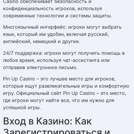
Casino обеспечивает безопасность и
конфиденциальность игроков, используя
современные технологии и системы защиты.
Многоязычный интерфейс: игроки могут выбрать
язык, который им удобен, включая русский,
английский, немецкий и другие.
24/7 поддержка: игроки могут получить помощь в
любое время, используя чат-ассистента или
отправив электронное письмо.
Pin Up Casino – это лучшее место для игроков,
которые ищут развлекательные игры и комфортную
игру. Официальный сайт Pin Up Casino – это место,
где игроки могут найти все, что им нужно для
успешной игры.
Вход в Казино: Как
Зарегистрироваться и