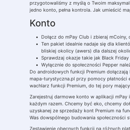
przygotowaliśmy z myślą o Twoim maksymaln
jedno konto, pełna kontrola. Jak umieścić ma
Konto
Dołącz do mPay Club i zbieraj mCoiny, c
Ten pakiet idealnie nadaje się dla kli
bliskiej okolicy (awers) dla dalszej oko
Sprawdzaj okazje takie jak Black Friday
Wyłącznie do społeczności Pepper należ
Do androidowych funkcji Premium dołączają 
mapa-turystyczna.pl przy pomocy płatności 
wachlarz funkcji Premium, do tej pory mający
Zarejestruj darmowe konto w aplikacji mPay 
każdym razem. Chcemy być eko, chcemy doło
uzyskanej ze sprzedaży kont Premium na fun
Was dowspólnego budowania społeczności sta
Zestawienie obecnych funkcji na różnych pla