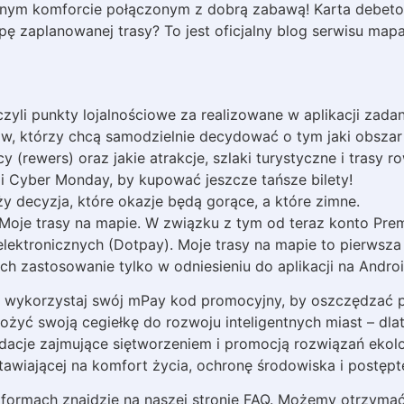
ym komforcie połączonym z dobrą zabawą! Karta debetowa,
pę zaplanowanej trasy? To jest oficjalny blog serwisu mapa
zyli punkty lojalnościowe za realizowane w aplikacji zadan
entów, którzy chcą samodzielnie decydować o tym jaki obs
licy (rewers) oraz jakie atrakcje, szlaki turystyczne i tra
 i Cyber Monday, by kupować jeszcze tańsze bilety!
y decyzja, które okazje będą gorące, a które zimne.
Moje trasy na mapie. W związku z tym od teraz konto Pre
elektronicznych (Dotpay). Moje trasy na mapie to pierwsz
ch zastosowanie tylko w odniesieniu do aplikacji na Androi
i wykorzystaj swój mPay kod promocyjny, by oszczędzać p
żyć swoją cegiełkę do rozwoju inteligentnych miast – d
dacje zajmujące siętworzeniem i promocją rozwiązań ekol
wiającej na komfort życia, ochronę środowiska i postępt
tformach znajdzie na naszej stronie FAQ. Możemy otrzymać 