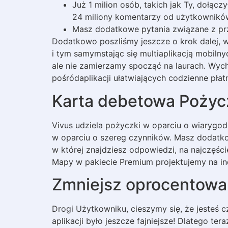
Już 1 milion osób, takich jak Ty, dołąc
24 miliony komentarzy od użytkowników
Masz dodatkowe pytania związane z pr
Dodatkowo poszliśmy jeszcze o krok dalej, 
i tym samymstając się multiaplikacją mobiln
ale nie zamierzamy spocząć na laurach. Wycho
pośródaplikacji ułatwiających codzienne płat
Karta debetowa Pożyc
Vivus udziela pożyczki w oparciu o wiarygo
w oparciu o szereg czynników. Masz dodatkow
w której znajdziesz odpowiedzi, na najczęści
Mapy w pakiecie Premium projektujemy na i
Zmniejsz oprocentowa
Drogi Użytkowniku, cieszymy się, że jesteś c
aplikacji było jeszcze fajniejsze! Dlatego t