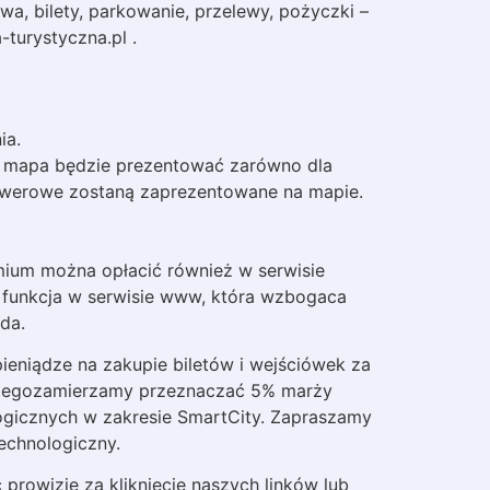
 bilety, parkowanie, przelewy, pożyczki –
-turystyczna.pl .
ia.
zar mapa będzie prezentować zarówno dla
sy rowerowe zostaną zaprezentowane na mapie.
mium można opłacić również w serwisie
a funkcja w serwisie www, która wzbogaca
da.
ieniądze na zakupie biletów i wejściówek za
lategozamierzamy przeznaczać 5% marży
ogicznych w zakresie SmartCity. Zapraszamy
echnologiczny.
prowizję za kliknięcie naszych linków lub