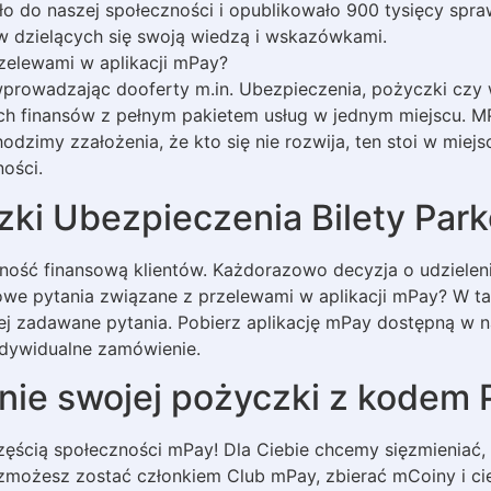
zyło do naszej społeczności i opublikowało 900 tysięcy sp
 dzielących się swoją wiedzą i wskazówkami.
zelewami w aplikacji mPay?
wprowadzając dooferty m.in. Ubezpieczenia, pożyczki czy
ych finansów z pełnym pakietem usług w jednym miejscu. MP
dzimy zzałożenia, że kto się nie rozwija, ten stoi w miejs
ności.
zki Ubezpieczenia Bilety Par
dność finansową klientów. Każdorazowo decyzja o udzielen
e pytania związane z przelewami w aplikacji mPay? W taki
ej zadawane pytania. Pobierz aplikację mPay dostępną w na
ndywidualne zamówienie.
nie swojej pożyczki z kodem
zęścią społeczności mPay! Dla Ciebie chcemy sięzmieniać, 
erazmożesz zostać członkiem Club mPay, zbierać mCoiny i c