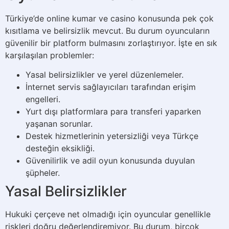
Türkiye’de online kumar ve casino konusunda pek çok
kısıtlama ve belirsizlik mevcut. Bu durum oyuncuların
güvenilir bir platform bulmasını zorlaştırıyor. İşte en sık
karşılaşılan problemler:
Yasal belirsizlikler ve yerel düzenlemeler.
İnternet servis sağlayıcıları tarafından erişim
engelleri.
Yurt dışı platformlara para transferi yaparken
yaşanan sorunlar.
Destek hizmetlerinin yetersizliği veya Türkçe
desteğin eksikliği.
Güvenilirlik ve adil oyun konusunda duyulan
şüpheler.
Yasal Belirsizlikler
Hukuki çerçeve net olmadığı için oyuncular genellikle
riskleri doğru değerlendiremiyor. Bu durum, birçok