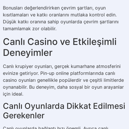
Bonusları değerlendirirken çevrim şartları, oyun
kısıtlamaları ve katkı oranlarını mutlaka kontrol edin.
Düşük katkı oranına sahip oyunlarda çevrim şartlarını
tamamlamak zor olabilir.
Canlı Casino ve Etkileşimli
Deneyimler
Canlı krupiyer oyunları, gerçek kumarhane atmosferini
evinize getiriyor. Pin-up online platformlarında canlı
casino oyunları genellikle popülerdir ve çeşitli limitlerde
oynanabilir. Bu deneyim, daha sosyal bir oyun arayanlar
için ideal.
Canlı Oyunlarda Dikkat Edilmesi
Gerekenler
Canlı oyunlarda bağlantı hızı önemli. Ayrıca canlı