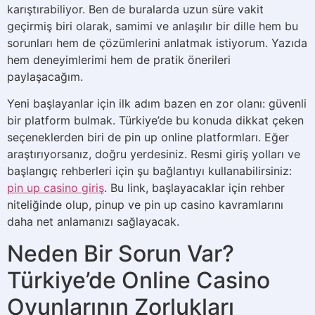
karıştırabiliyor. Ben de buralarda uzun süre vakit
geçirmiş biri olarak, samimi ve anlaşılır bir dille hem bu
sorunları hem de çözümlerini anlatmak istiyorum. Yazıda
hem deneyimlerimi hem de pratik önerileri
paylaşacağım.
Yeni başlayanlar için ilk adım bazen en zor olanı: güvenli
bir platform bulmak. Türkiye’de bu konuda dikkat çeken
seçeneklerden biri de pin up online platformları. Eğer
araştırıyorsanız, doğru yerdesiniz. Resmi giriş yolları ve
başlangıç rehberleri için şu bağlantıyı kullanabilirsiniz:
pin up casino giriş
. Bu link, başlayacaklar için rehber
niteliğinde olup, pinup ve pin up casino kavramlarını
daha net anlamanızı sağlayacak.
Neden Bir Sorun Var?
Türkiye’de Online Casino
Oyunlarının Zorlukları