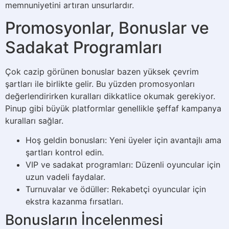
memnuniyetini artıran unsurlardır.
Promosyonlar, Bonuslar ve
Sadakat Programları
Çok cazip görünen bonuslar bazen yüksek çevrim
şartları ile birlikte gelir. Bu yüzden promosyonları
değerlendirirken kuralları dikkatlice okumak gerekiyor.
Pinup gibi büyük platformlar genellikle şeffaf kampanya
kuralları sağlar.
Hoş geldin bonusları: Yeni üyeler için avantajlı ama
şartları kontrol edin.
VIP ve sadakat programları: Düzenli oyuncular için
uzun vadeli faydalar.
Turnuvalar ve ödüller: Rekabetçi oyuncular için
ekstra kazanma fırsatları.
Bonusların İncelenmesi