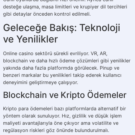
desteğe ulaşma, masa limitleri ve krupiyer dil tercihleri
gibi detaylar önceden kontrol edilmeli.
Geleceğe Bakış: Teknoloji
ve Yenilikler
Online casino sektörü sürekli evriliyor. VR, AR,
blockchain ve daha hızlı ödeme çözümleri gibi yenilikler
yakında daha fazla platformda görülecek. Pinup ve
benzeri markalar bu yenilikleri takip ederek kullanıcı
deneyimini geliştirmeye çalışıyor.
Blockchain ve Kripto Ödemeler
Kripto para ödemeleri bazı platformlarda alternatif bir
yöntem olarak sunuluyor. Hız, gizlilik ve düşük işlem
maliyeti avantajlarıyla öne çıkıyor ama volatilite ve
regülasyon riskleri göz önünde bulundurulmalı.