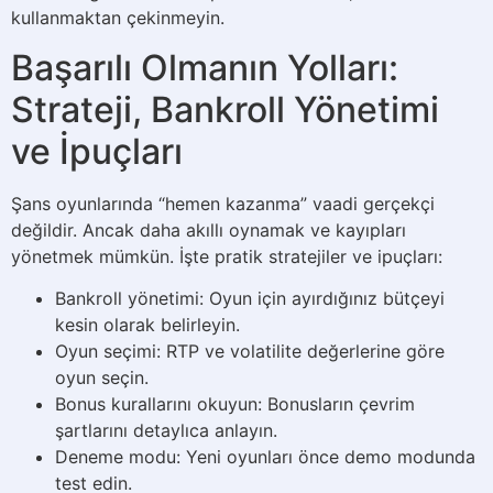
kullanmaktan çekinmeyin.
Başarılı Olmanın Yolları:
Strateji, Bankroll Yönetimi
ve İpuçları
Şans oyunlarında “hemen kazanma” vaadi gerçekçi
değildir. Ancak daha akıllı oynamak ve kayıpları
yönetmek mümkün. İşte pratik stratejiler ve ipuçları:
Bankroll yönetimi: Oyun için ayırdığınız bütçeyi
kesin olarak belirleyin.
Oyun seçimi: RTP ve volatilite değerlerine göre
oyun seçin.
Bonus kurallarını okuyun: Bonusların çevrim
şartlarını detaylıca anlayın.
Deneme modu: Yeni oyunları önce demo modunda
test edin.