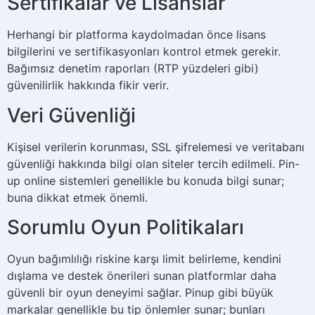
Sertifikalar ve Lisanslar
Herhangi bir platforma kaydolmadan önce lisans
bilgilerini ve sertifikasyonları kontrol etmek gerekir.
Bağımsız denetim raporları (RTP yüzdeleri gibi)
güvenilirlik hakkında fikir verir.
Veri Güvenliği
Kişisel verilerin korunması, SSL şifrelemesi ve veritabanı
güvenliği hakkında bilgi olan siteler tercih edilmeli. Pin-
up online sistemleri genellikle bu konuda bilgi sunar;
buna dikkat etmek önemli.
Sorumlu Oyun Politikaları
Oyun bağımlılığı riskine karşı limit belirleme, kendini
dışlama ve destek önerileri sunan platformlar daha
güvenli bir oyun deneyimi sağlar. Pinup gibi büyük
markalar genellikle bu tip önlemler sunar; bunları