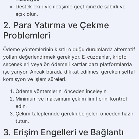
Destek ekibiyle iletişime geçtiğinizde sabırlı ve
açık olun.
2. Para Yatırma ve Çekme
Problemleri
Ödeme yöntemlerinin kısıtlı olduğu durumlarda alternatif
yolları değerlendirmek gerekiyor. E-cüzdanlar, kripto
seçenekleri veya ön ödemeli kartlar bazı platformlarda
işe yarıyor. Ancak burada dikkat edilmesi gereken şeffaf
komisyon ve işlem süreleri.
Ödeme yöntemlerini önceden inceleyin.
Minimum ve maksimum çekim limitlerini kontrol
edin.
Çekim taleplerinde gerekli belgeleri önceden hazır
tutun.
3. Erişim Engelleri ve Bağlantı