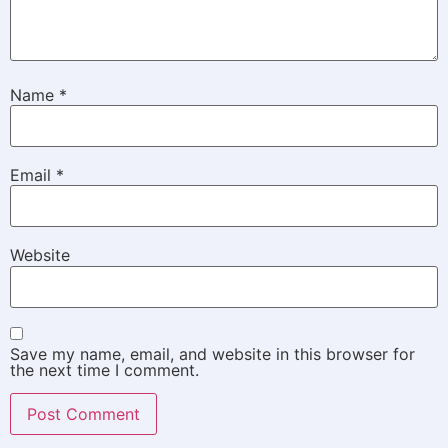
Name
*
Email
*
Website
Save my name, email, and website in this browser for
the next time I comment.