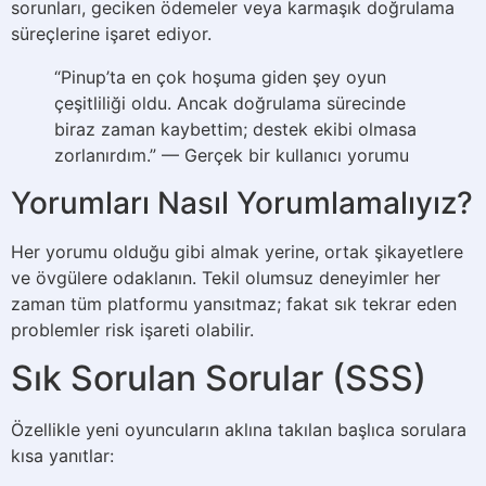
sorunları, geciken ödemeler veya karmaşık doğrulama
süreçlerine işaret ediyor.
“Pinup’ta en çok hoşuma giden şey oyun
çeşitliliği oldu. Ancak doğrulama sürecinde
biraz zaman kaybettim; destek ekibi olmasa
zorlanırdım.” — Gerçek bir kullanıcı yorumu
Yorumları Nasıl Yorumlamalıyız?
Her yorumu olduğu gibi almak yerine, ortak şikayetlere
ve övgülere odaklanın. Tekil olumsuz deneyimler her
zaman tüm platformu yansıtmaz; fakat sık tekrar eden
problemler risk işareti olabilir.
Sık Sorulan Sorular (SSS)
Özellikle yeni oyuncuların aklına takılan başlıca sorulara
kısa yanıtlar: