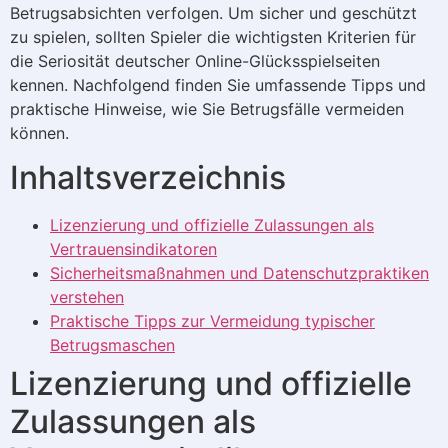
Betrugsabsichten verfolgen. Um sicher und geschützt
zu spielen, sollten Spieler die wichtigsten Kriterien für
die Seriosität deutscher Online-Glücksspielseiten
kennen. Nachfolgend finden Sie umfassende Tipps und
praktische Hinweise, wie Sie Betrugsfälle vermeiden
können.
Inhaltsverzeichnis
Lizenzierung und offizielle Zulassungen als
Vertrauensindikatoren
Sicherheitsmaßnahmen und Datenschutzpraktiken
verstehen
Praktische Tipps zur Vermeidung typischer
Betrugsmaschen
Lizenzierung und offizielle
Zulassungen als