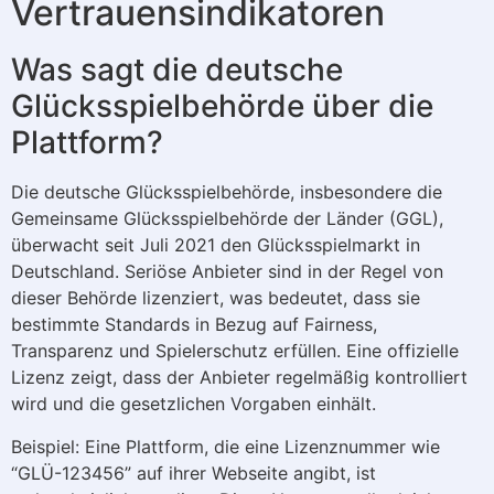
Vertrauensindikatoren
Was sagt die deutsche
Glücksspielbehörde über die
Plattform?
Die deutsche Glücksspielbehörde, insbesondere die
Gemeinsame Glücksspielbehörde der Länder (GGL),
überwacht seit Juli 2021 den Glücksspielmarkt in
Deutschland. Seriöse Anbieter sind in der Regel von
dieser Behörde lizenziert, was bedeutet, dass sie
bestimmte Standards in Bezug auf Fairness,
Transparenz und Spielerschutz erfüllen. Eine offizielle
Lizenz zeigt, dass der Anbieter regelmäßig kontrolliert
wird und die gesetzlichen Vorgaben einhält.
Beispiel: Eine Plattform, die eine Lizenznummer wie
“GLÜ-123456” auf ihrer Webseite angibt, ist