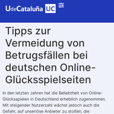
Tipps zur
Vermeidung von
Betrugsfällen bei
deutschen Online-
Glücksspielseiten
In den letzten Jahren hat die Beliebtheit von Online-
Glücksspielen in Deutschland erheblich zugenommen.
Mit steigender Nutzerzahl wächst jedoch auch die
Gefahr, auf unseriöse Anbieter zu stoßen, die