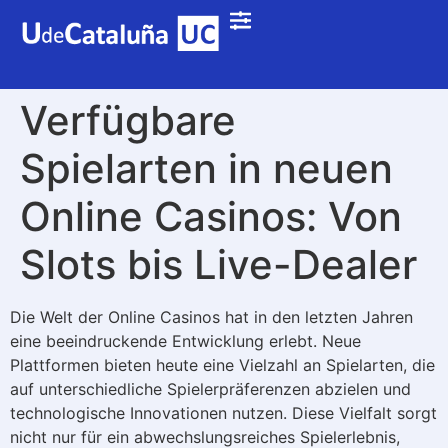
Verfügbare
Spielarten in neuen
Online Casinos: Von
Slots bis Live-Dealer
Die Welt der Online Casinos hat in den letzten Jahren
eine beeindruckende Entwicklung erlebt. Neue
Plattformen bieten heute eine Vielzahl an Spielarten, die
auf unterschiedliche Spielerpräferenzen abzielen und
technologische Innovationen nutzen. Diese Vielfalt sorgt
nicht nur für ein abwechslungsreiches Spielerlebnis,