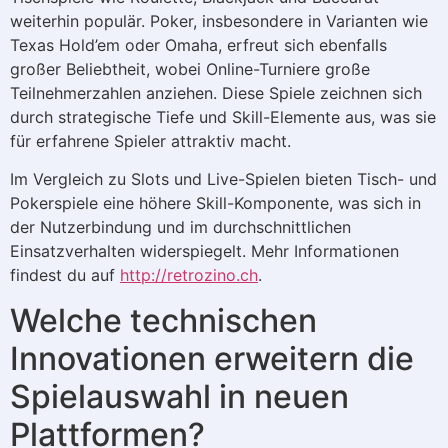
weiterhin populär. Poker, insbesondere in Varianten wie
Texas Hold’em oder Omaha, erfreut sich ebenfalls
großer Beliebtheit, wobei Online-Turniere große
Teilnehmerzahlen anziehen. Diese Spiele zeichnen sich
durch strategische Tiefe und Skill-Elemente aus, was sie
für erfahrene Spieler attraktiv macht.
Im Vergleich zu Slots und Live-Spielen bieten Tisch- und
Pokerspiele eine höhere Skill-Komponente, was sich in
der Nutzerbindung und im durchschnittlichen
Einsatzverhalten widerspiegelt. Mehr Informationen
findest du auf
http://retrozino.ch
.
Welche technischen
Innovationen erweitern die
Spielauswahl in neuen
Plattformen?