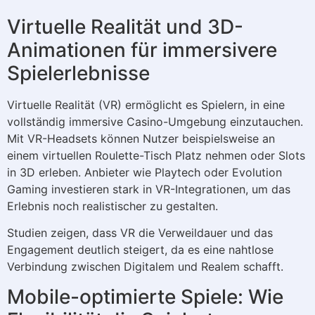
Virtuelle Realität und 3D-
Animationen für immersivere
Spielerlebnisse
Virtuelle Realität (VR) ermöglicht es Spielern, in eine
vollständig immersive Casino-Umgebung einzutauchen.
Mit VR-Headsets können Nutzer beispielsweise an
einem virtuellen Roulette-Tisch Platz nehmen oder Slots
in 3D erleben. Anbieter wie Playtech oder Evolution
Gaming investieren stark in VR-Integrationen, um das
Erlebnis noch realistischer zu gestalten.
Studien zeigen, dass VR die Verweildauer und das
Engagement deutlich steigert, da es eine nahtlose
Verbindung zwischen Digitalem und Realem schafft.
Mobile-optimierte Spiele: Wie