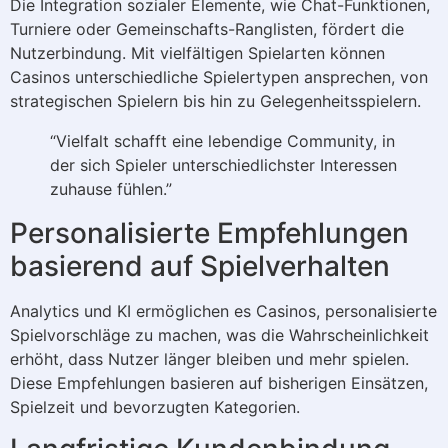
Die Integration sozialer Elemente, wie Chat-Funktionen,
Turniere oder Gemeinschafts-Ranglisten, fördert die
Nutzerbindung. Mit vielfältigen Spielarten können
Casinos unterschiedliche Spielertypen ansprechen, von
strategischen Spielern bis hin zu Gelegenheitsspielern.
“Vielfalt schafft eine lebendige Community, in
der sich Spieler unterschiedlichster Interessen
zuhause fühlen.”
Personalisierte Empfehlungen
basierend auf Spielverhalten
Analytics und KI ermöglichen es Casinos, personalisierte
Spielvorschläge zu machen, was die Wahrscheinlichkeit
erhöht, dass Nutzer länger bleiben und mehr spielen.
Diese Empfehlungen basieren auf bisherigen Einsätzen,
Spielzeit und bevorzugten Kategorien.