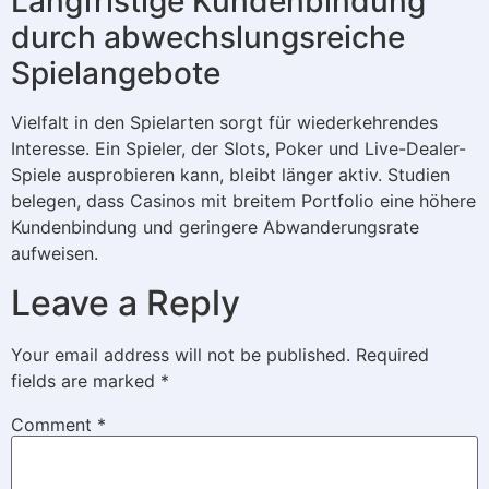
Langfristige Kundenbindung
durch abwechslungsreiche
Spielangebote
Vielfalt in den Spielarten sorgt für wiederkehrendes
Interesse. Ein Spieler, der Slots, Poker und Live-Dealer-
Spiele ausprobieren kann, bleibt länger aktiv. Studien
belegen, dass Casinos mit breitem Portfolio eine höhere
Kundenbindung und geringere Abwanderungsrate
aufweisen.
Leave a Reply
Your email address will not be published.
Required
fields are marked
*
Comment
*